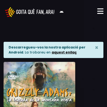
×
Descarregueu-vos la nostra aplicació per
Android
. La trobareu en
aquest enllaç