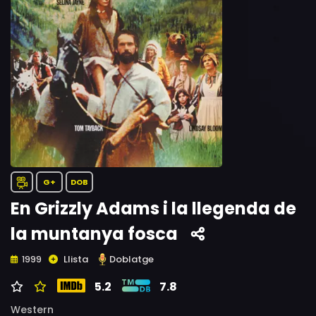
G+
DOB
En Grizzly Adams i la llegenda de
la muntanya fosca
Llista
Doblatge
1999
5.2
7.8
Western