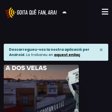
×
Descarregueu-vos la nostra aplicació per
Android
. La trobareu en
aquest enllaç