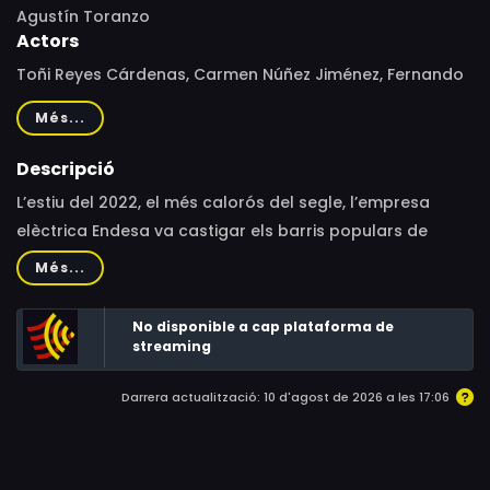
Agustín Toranzo
Actors
Toñi Reyes Cárdenas, Carmen Núñez Jiménez, Fernando
de la Orden, Amparo Zapata, Teo Elena Prieto, Rocío
Més...
Moreno Ramos, Rocío Alcobert Agredano, Víctor López
Romero, Laura Cárdenas Forero, Eva Collado, Antonio
Descripció
Escolar Pujolar, Ángela Lara García, Carlos Arenas
L’estiu del 2022, el més calorós del segle, l’empresa
Posadas, Marta Bordons Martínez, Óscar García Jurado,
elèctrica Endesa va castigar els barris populars de
Rafael Aguilera Martínez, Birane Amar Wane, Vecdi Erbay
Sevilla amb talls de llum indiscriminats, acusant el veïnat
Més...
de robar electricitat.Acompanya els seus protagonistes
en la seva lluita contra les companyies elèctriques que
No disponible a cap plataforma de
els neguen el dret bàsic a la llum.
streaming
Darrera actualització: 10 d'agost de 2026 a les 17:06