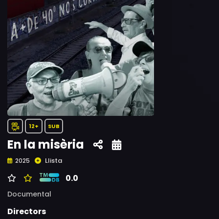
12+
SUB
En la misèria
Llista
2025
0.0
Documental
Directors