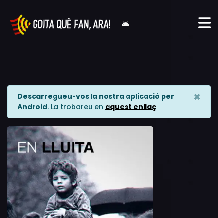
×
Descarregueu-vos la nostra aplicació per
Android
. La trobareu en
aquest enllaç