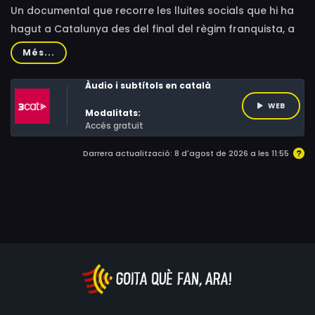
Un documental que recorre les lluites socials que hi ha
hagut a Catalunya des del final del règim franquista, a
través de les històries de cinc protagonistes que han
Més...
viscut les lluites veïnals, la lluita per la identitat
catalana, la lluita per la pau i l'esclat social. Un viatge al
Àudio i subtítols en català
passat i al present de la mobilització ciutadana.
WEB
Modalitats:
Accés gratuït
Darrera actualització: 8 d'agost de 2026 a les 11:55