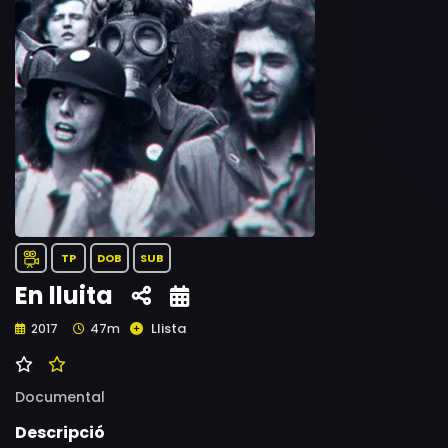
TP
DOB
SUB
En lluita
Llista
2017
47m
Documental
Descripció