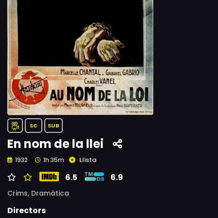
SC
SUB
En nom de la llei
Llista
1932
1h 35m
6.5
6.9
Crims,
Dramàtica
Directors