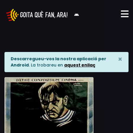
×
Descarregueu-vos la nostra aplicació per
Android
. La trobareu en
aquest enllaç