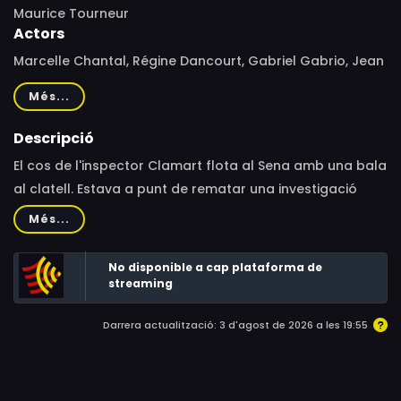
Maurice Tourneur
Actors
Marcelle Chantal, Régine Dancourt, Gabriel Gabrio, Jean
Marchat, Jean Dax, José Noguéro, Harry Nestor, Pierre
Més...
Labry, Geo Laby, Charles Vanel, Michèle Morgan
Descripció
El cos de l'inspector Clamart flota al Sena amb una bala
al clatell. Estava a punt de rematar una investigació
important. Els seus col·legues reprenen la pista.
Més...
No disponible a cap plataforma de
streaming
Darrera actualització: 3 d'agost de 2026 a les 19:55