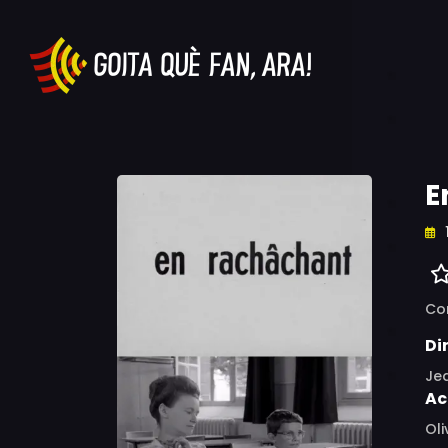
E
Co
Di
Jea
Ac
Oli