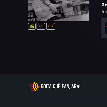
De
Ern
SC
SUB