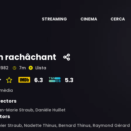
STREAMING
CINEMA
CERCA
n rachâchant
1982
7m
Llista
6.3
5.3
mèdia
rectors
n-Marie Straub, Danièle Huillet
tors
vier Straub, Nadette Thinus, Bernard Thinus, Raymond Gérard