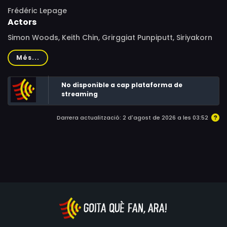
Frédéric Lepage
Actors
Simon Woods, Keith Chin, Grirggiat Punpiputt, Siriyakorn
Pukkavesh, Krissada Sukosol Clapp, Dom Haetrakul, Glen
Més...
Chin, Raymond Tsang Chau-Ming, Xuyen Dangers, Srikarn
Nakavisut, Danai Thiengdham, Nophand Boonyai
No disponible a cap plataforma de
streaming
Darrera actualització: 2 d'agost de 2026 a les 03:52