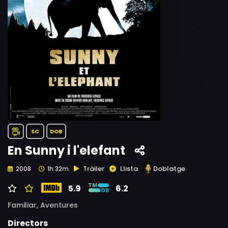
SC
DOB
En Sunny i l'elefant
Tràiler
Llista
Doblatge
2008
1h 32m
5.9
6.2
Familiar,
Aventures
Directors