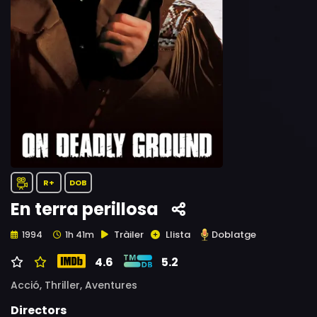
R+
DOB
En terra perillosa
Tràiler
Llista
Doblatge
1994
1h 41m
4.6
5.2
Acció,
Thriller,
Aventures
Directors