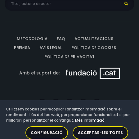
METODOLOGIA
FAQ
ACTUALITZACIONS
PREMSA
AVÍS LEGAL
POLÍTICA DE COOKIES
POLÍTICA DE PRIVACITAT
Amb el suport de:
Utilitzem cookies per recopilar i analitzar informació sobre el
rendiment i l’ús del lloc web, per proporcionar funcionalitats i per
millorar i personalitzar el contingut.
Més informació
Versió: 3.13.0.202607011342
CONFIGURACIÓ
ACCEPTAR-LES TOTES