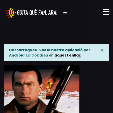
×
Descarregueu-vos la nostra aplicació per
Android
. La trobareu en
aquest enllaç