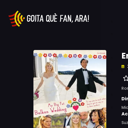
E
Ro
Di
Mic
Ac
Suz