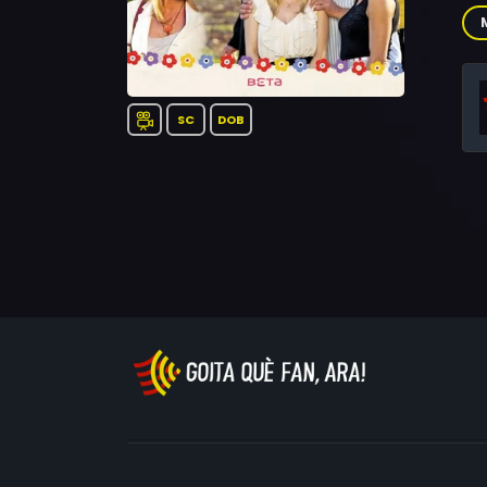
Che
SC
DOB