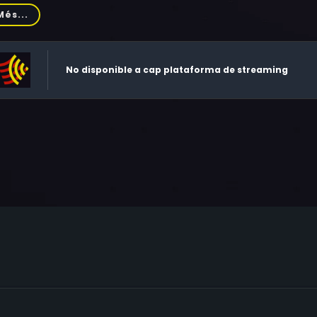
rif, Gloria Nefzger, Mareike Lindenmeyer, Peter Bosch, Goran
Més...
No disponible a cap plataforma de streaming