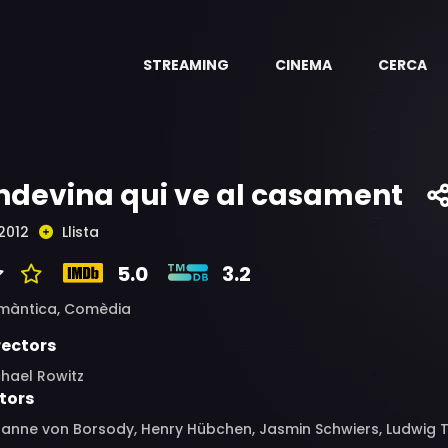
STREAMING
CINEMA
CERCA
ndevina qui ve al casament
2012
Llista
5.0
3.2
màntica,
Comèdia
rectors
hael Rowitz
tors
anne von Borsody, Henry Hübchen, Jasmin Schwiers, Ludwig Tre