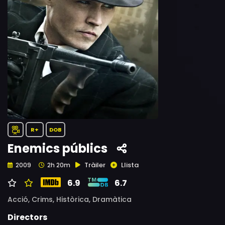
R+
DOB
Enemics públics
Tràiler
Llista
2009
2h 20m
6.9
6.7
Acció,
Crims,
Històrica,
Dramàtica
Directors