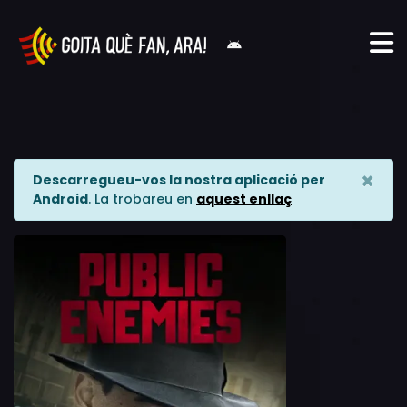
×
Descarregueu-vos la nostra aplicació per
Android
. La trobareu en
aquest enllaç