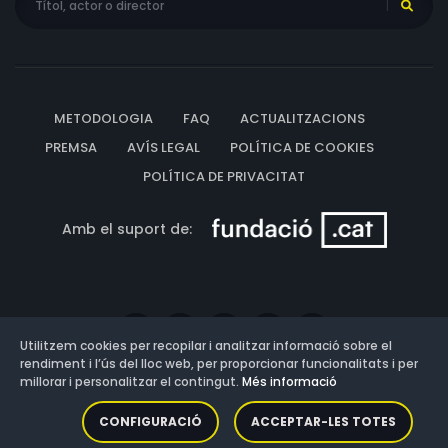
METODOLOGIA
FAQ
ACTUALITZACIONS
PREMSA
AVÍS LEGAL
POLÍTICA DE COOKIES
POLÍTICA DE PRIVACITAT
Amb el suport de:
Utilitzem cookies per recopilar i analitzar informació sobre el
rendiment i l’ús del lloc web, per proporcionar funcionalitats i per
millorar i personalitzar el contingut.
Més informació
Versió: 3.13.0.202607011342
CONFIGURACIÓ
ACCEPTAR-LES TOTES