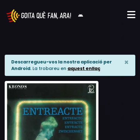
×
Descarregueu-vos la nostra aplicació per
Android
. La trobareu en
aquest enllaç