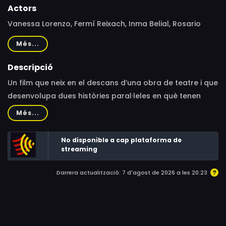
Actors
Vanessa Lorenzo, Fermí Reixach, Inma Belial, Rosario
Flores, François Montagut, Antonio Chamorro, Nuria
Més...
Candela, Hermann Bonnin, Victoria Sanz
Descripció
Un film que neix en el descans d’una obra de teatre i que
desenvolupa dues històries paral·leles en què tenen
cabuda la màgia, el music-hall i el món de l’escenari, és
Més...
a dir, alguns dels elements característics de la poesia
visual de Joan Brossa, font d’inspiració del projecte.
No disponible a cap plataforma de
streaming
Darrera actualització: 7 d'agost de 2026 a les 20:23