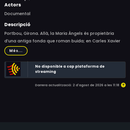
Actors
Documental
Descripció
Portbou, Girona. Allà, la Maria Àngels és propietària
d’una antiga fonda que roman buida; en Carles Xavier
deambula constantment amb el seu gos; en Jordi
Més...
treballa com a operari de manteniment municipal; i la
Marta torna a l’apartament familiar per acabar
No disponible a cap plataforma de
d’enllestir la mudança.
streaming
Darrera actualització: 2 d'agost de 2026 a les 11:18