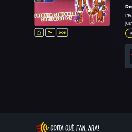
De
L’E
jus
7+
DOB