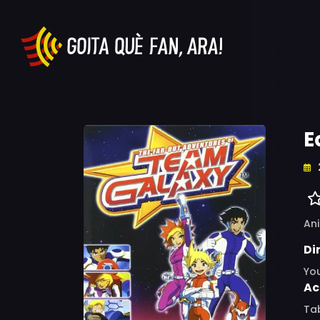
E
An
Di
Yo
Ac
Tab