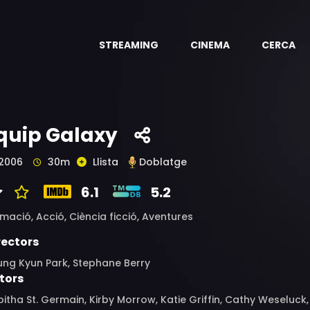
STREAMING
CINEMA
CERCA
quip Galaxy
2006
30m
Llista
Doblatge
6.1
5.2
imació,
Acció,
Ciència ficció,
Aventures
rectors
ung Kyun Park, Stephane Berry
tors
itha St. Germain, Kirby Morrow, Katie Griffin, Cathy Weseluck