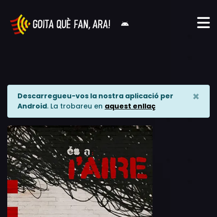
×
Descarregueu-vos la nostra aplicació per
Android
. La trobareu en
aquest enllaç