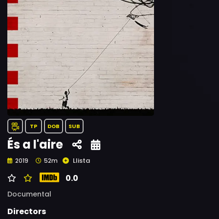
TP
DOB
SUB
És a l'aire
Llista
2019
52m
0.0
Documental
Directors