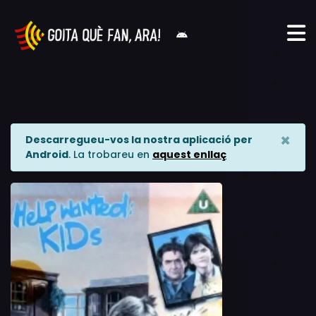
×
Descarregueu-vos la nostra aplicació per
Android
. La trobareu en
aquest enllaç