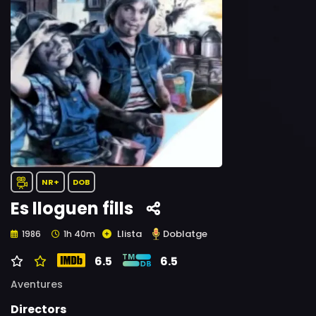
NR+
DOB
Es lloguen fills
Llista
Doblatge
1986
1h 40m
6.5
6.5
Aventures
Directors