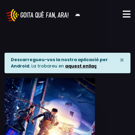
×
Descarregueu-vos la nostra aplicació per
Android
. La trobareu en
aquest enllaç