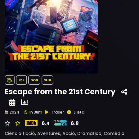
12+
DOB
SUB
Escape from the 21st Century
Tràiler
Llista
2024
1h 38m
6.4
6.8
Ciència ficció,
Aventures,
Acció,
Dramàtica,
Comèdia