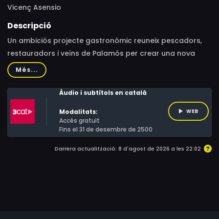
Vicenç Asensio
Descripció
Un ambiciós projecte gastronòmic reuneix pescadors,
restauradors i veïns de Palamós per crear una nova
recepta tradicional: l'escudella de peix. Aquest plat
Més...
innovador vol capturar l'essència marinera del poble
utilitzant exclusivament productes locals i de
Àudio i subtítols en català
temporada, des de la gamba certificada de Palamós
Modalitats:
WEB
fins a les verdures de les hortes de Calonge, passant
Accés gratuït
per quatre tipus de peix diferents que respecten la
Fins el 31 de desembre de 2500
biodiversitat marina.
Darrera actualització: 8 d'agost de 2026 a les 22:02