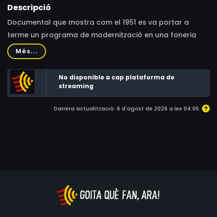
Descripció
Documental que mostra com el 1951 es va portar a
terme un programa de modernització en una foneria
per tal de millorar-ne la competitivitat.
Més...
No disponible a cap plataforma de
streaming
Darrera actualització: 6 d'agost de 2026 a les 04:05