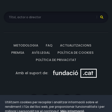
METODOLOGIA
FAQ
ACTUALITZACIONS
PREMSA
AVÍS LEGAL
POLÍTICA DE COOKIES
POLÍTICA DE PRIVACITAT
Amb el suport de:
Utilitzem cookies per recopilar i analitzar informació sobre el
rendiment i l’ús del lloc web, per proporcionar funcionalitats i per
millorar i personalitzar el contingut.
Més informació