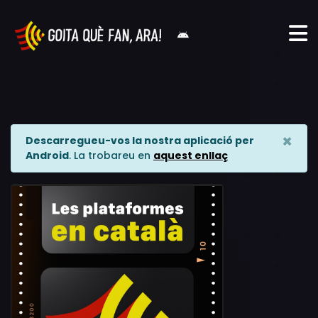
×
Descarregueu-vos la nostra aplicació per
Android
. La trobareu en
aquest enllaç