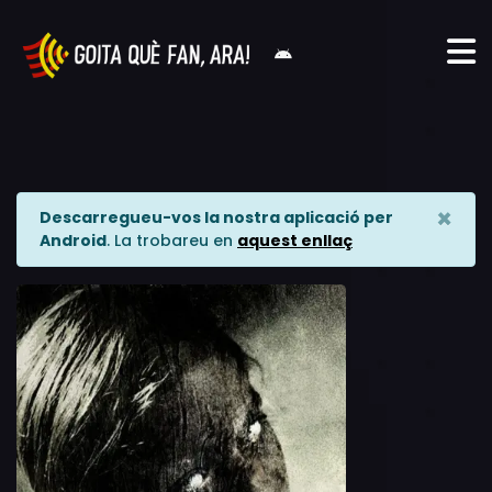
×
Descarregueu-vos la nostra aplicació per
Android
. La trobareu en
aquest enllaç