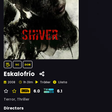
SC
DOB
Eskalofrío
Tràiler
Llista
2008
1h 31m
6.0
6.1
Terror,
Thriller
Directors