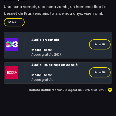
Una nena vampir, una nena zombi, un homenet llop i el
besnét de Frankenstein, tots de nou anys, viuen amb
normalitat a la seva ciutat. Finalment s'han integrat a la
Més...
societat pagant també el preu de renunciar a les
singularitats monstruoses que els feien diferents. Tot i
Àudio en català
això, la seva naturalesa ancestral es manifesta amb
WEB
tossuderia i sovint han de lluitar contra alguns tics que
Modalitats:
perduren i que els podrien ficar en problemes.
Accés gratuït (HD)
Àudio i subtítols en català
WEB
Modalitats:
Accés gratuït
Darrera actualització: 7 d'agost de 2026 a les 02:03