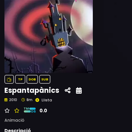
TP
DOB
SUB
Espantapànics
Llista
2010
8m
0.0
Animació
Descripció