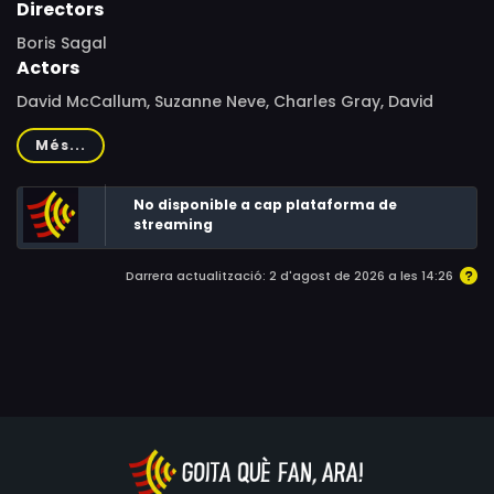
Directors
Boris Sagal
Actors
David McCallum, Suzanne Neve, Charles Gray, David
Buck, David Dundas, Dinsdale Landen, Nicky Henson,
Més...
Bryan Marshall, Michael Anthony, Peggy Thorpe-Bates,
Peter Copley, Vladek Sheybal, Michael McGovern
No disponible a cap plataforma de
streaming
Darrera actualització: 2 d'agost de 2026 a les 14:26