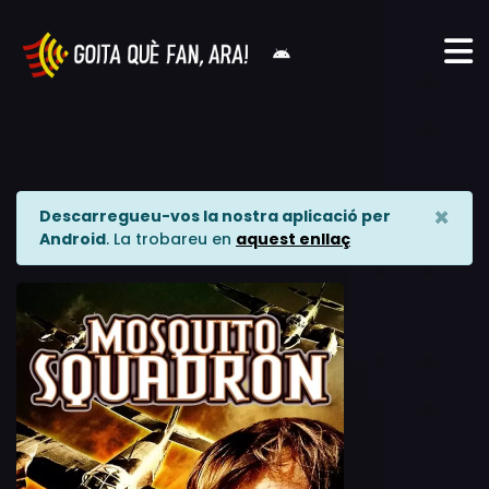
×
Descarregueu-vos la nostra aplicació per
Android
. La trobareu en
aquest enllaç