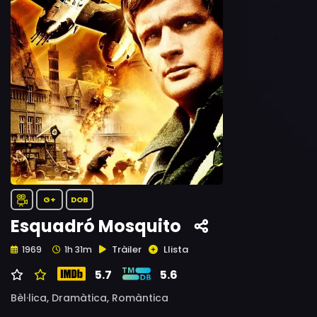
G+
DOB
Esquadró Mosquito
Tràiler
Llista
1969
1h 31m
5.7
5.6
Bèl·lica,
Dramàtica,
Romàntica