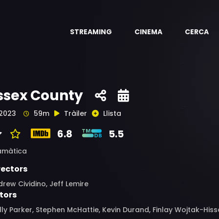
STREAMING
CINEMA
CERCA
ssex County
2023
59m
Tràiler
Llista
6.8
5.5
amàtica
rectors
rew Cividino, Jeff Lemire
tors
ly Parker, Stephen McHattie, Kevin Durand, Finlay Wojtak-Hisso