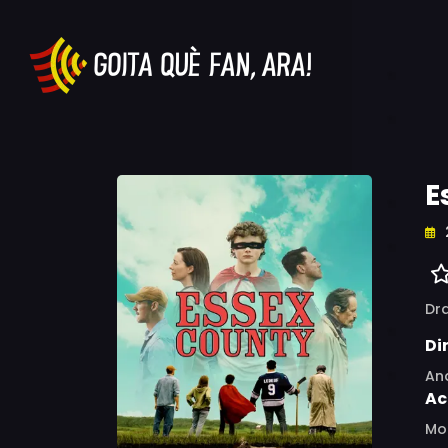
E
Dr
Di
And
Ac
Mol