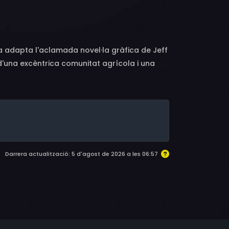
adapta l'aclamada novel·la gràfica de Jeff
 d'una excèntrica comunitat agrícola i una
ts i la reconciliació.Essex County segueix les
acte generacional de la pèrdua, la traïció i
 de la connexió humana.
Darrera actualització: 5 d'agost de 2026 a les 06:57