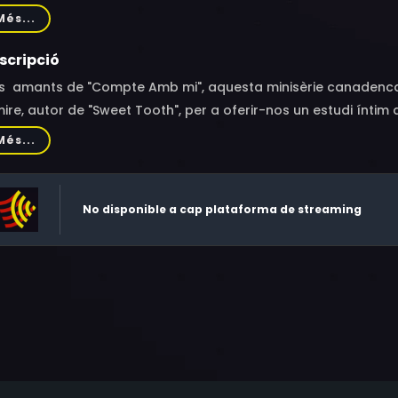
slany
Més...
scripció
ls amants de "Compte Amb mi", aquesta minisèrie canadenca 
ire, autor de "Sweet Tooth", per a oferir-nos un estudi íntim
dra meditació sobre la família, la memòria, el dolor, els secre
Més...
es entrellaçades de dues famílies rurals mentre explora l'imp
trauma, i com la redempció i l'esperança es troben a través
No disponible a cap plataforma de streaming