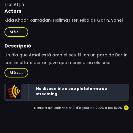
Erol Afşin
Actors
Kida Khodr Ramadan, Halima Ilter, Nicolas Garin, Sohel
Altan Gol, Malick Bauer, Brigitte Zeh, Zeynep Bozbay,
Més...
Rana Farahani, Patrick Joswig, Katharina Palm, Lulu
Hacke, Volker Meyer-Dabisch, Yusuf Celik, Sandra Maren
Descripció
Schneider
Un dia que Amal està amb el seu fill en un parc de Berlín,
són insultats per un jove que menysprea els seus
orígens àrabs. L'incident fereix la dignitat d'Amal i altera
Més...
profundament la seva vida familiar, la qual cosa li porta
a denunciar al jove davant la justícia. El procés afectarà
No disponible a cap plataforma de
encara més les relacions socials de la família.
streaming
Darrera actualització: 7 d'agost de 2026 a les 16:26