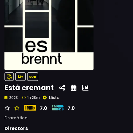
12+
SUB
Està cremant
Llista
2023
1h 28m
7.0
7.0
Dramàtica
Directors