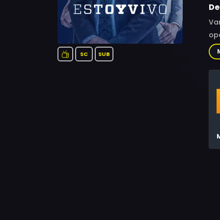
De
Var
opo
SC
SUB
M