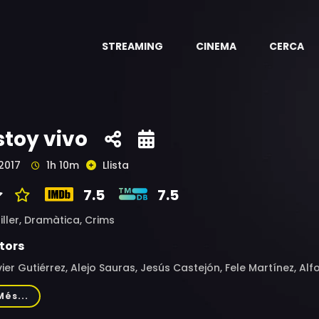
STREAMING
CINEMA
CERCA
stoy vivo
2017
1h 10m
Llista
7.5
7.5
iller,
Dramàtica,
Crims
tors
ier Gutiérrez, Alejo Sauras, Jesús Castejón, Fele Martínez, Alf
ía Caraballo, Alan Miranda
Més...