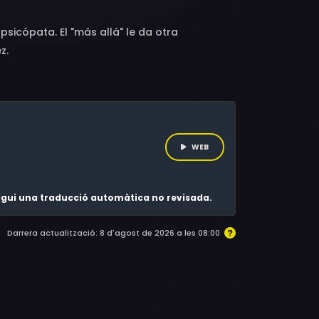
sicópata. El "más allá" le da otra
z.
WEB
 sigui una traducció automàtica no revisada.
Darrera actualització: 8 d'agost de 2026 a les 08:00