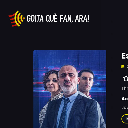
E
Thr
Ac
Jav
Luc