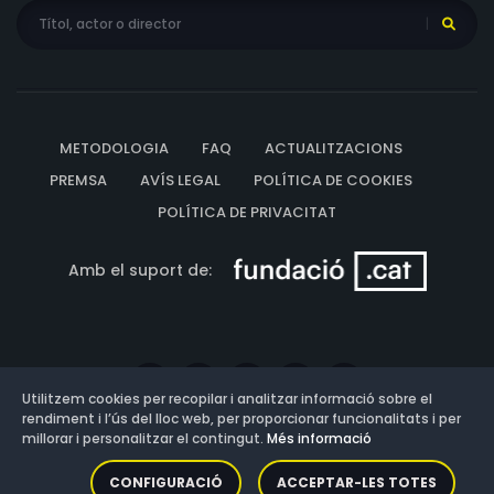
METODOLOGIA
FAQ
ACTUALITZACIONS
PREMSA
AVÍS LEGAL
POLÍTICA DE COOKIES
POLÍTICA DE PRIVACITAT
Amb el suport de:
Utilitzem cookies per recopilar i analitzar informació sobre el
rendiment i l’ús del lloc web, per proporcionar funcionalitats i per
millorar i personalitzar el contingut.
Més informació
Versió: 3.13.0.202607011342
CONFIGURACIÓ
ACCEPTAR-LES TOTES