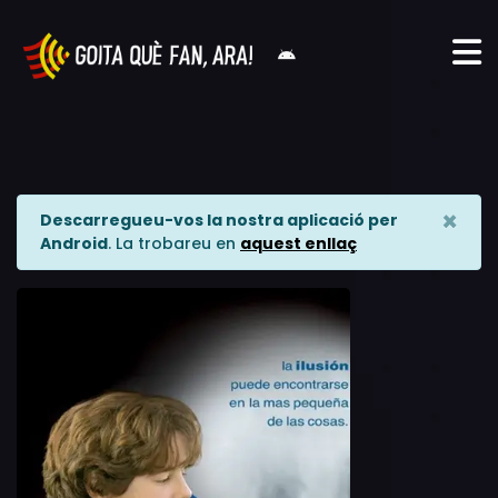
×
Descarregueu-vos la nostra aplicació per
Android
. La trobareu en
aquest enllaç