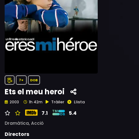
7+
DOB
Ets el meu heroi
Tràiler
Llista
2003
1h 42m
7.1
5.4
Dramàtica,
Acció
Directors