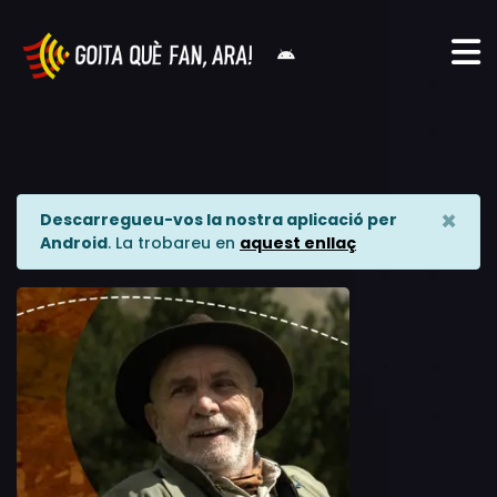
×
Descarregueu-vos la nostra aplicació per
Android
. La trobareu en
aquest enllaç