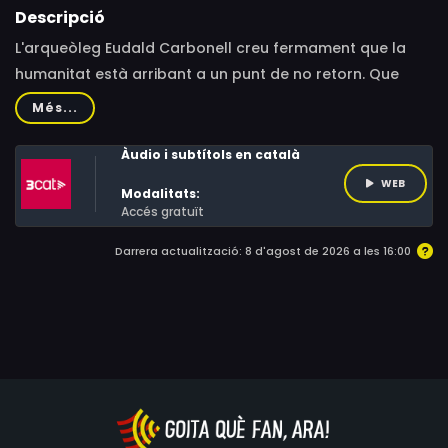
Descripció
L'arqueòleg Eudald Carbonell creu fermament que la
humanitat està arribant a un punt de no retorn. Que
estem abocats a l'anomenada "sisena extinció", una de
Més...
les amenaces més grans a les quals s'enfronta la
humanitat i la primera que no seria per causes naturals
Àudio i subtítols en català
WEB
Modalitats:
Accés gratuït
Darrera actualització: 8 d'agost de 2026 a les 16:00