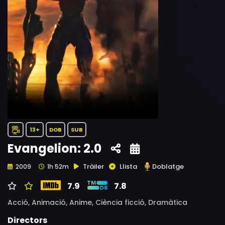
13+
DOB
SUB
Evangelion: 2.0
Tràiler
Llista
Doblatge
2009
1h 52m
7.9
7.8
Acció,
Animació,
Anime,
Ciència ficció,
Dramàtica
Directors