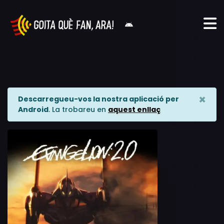
×
Descarregueu-vos la nostra aplicació per
Android
. La trobareu en
aquest enllaç