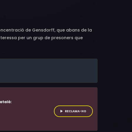
, John Wark, Søren Lindsted, Kevin
Brauss, Robin Turner, Michael Wolf, Jürgen
ean-François Stévenin, Jack Lenoir, Zoltán
ëves, Michael Cochrane, Jack Kendrick, Daniel
ncentració de Gensdorff, que abans de la
hey, Hallvar Thoresen
interessa per un grup de presoners que
atalà:
RECLAMA-HO