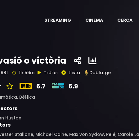
STREAMING
CINEMA
CERCA
vasió o victòria
1981
1h 56m
Tràiler
Llista
Doblatge
6.7
6.9
amàtica,
Bèl·lica
rectors
hn Huston
tors
vester Stallone, Michael Caine, Max von Sydow, Pelé, Carole 