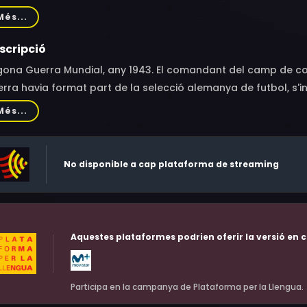
st, Kazimierz Deyna, Mike Summerbee, Co Prins, Russell Osman
Més...
allaghan, Gary Waldhorn, George Mikell, Laurie Sivell, Arthur 
ersen, David Shawyer, Werner Roth, Amidou, Benoît Ferreux, J
scripció
a, Tim Pigott-Smith, Julian Curry, Clive Merrison, Maurice Ro
gona Guerra Mundial, any 1943. El comandant del camp de co
sey, Anton Diffring, Gunter Wolbert, Capacci Eolo, Michel Dr
rra havia format part de la selecció alemanya de futbol, s'
ctica aquest esport.
Més...
No disponible a cap plataforma de streaming
Aquestes plataformes podrien oferir la versió en c
Participa en la campanya de Plataforma per la Llengua.