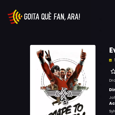
E
Dr
Di
Jo
Ac
Syl