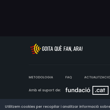
METODOLOGIA
FAQ
ACTUALITZACI
Amb el suport de:
Utilitzem cookies per recopilar i analitzar informació sobre
Versió: 3.13.0.202607011342