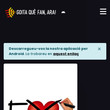
×
Descarregueu-vos la nostra aplicació per
Android
. La trobareu en
aquest enllaç