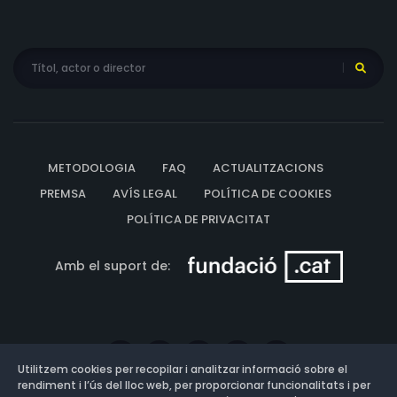
Enzo Salvi, Francesca Nunzi, Gianpiero Alicchio, Yuri
Antonosante, Marina Pennafina
METODOLOGIA
FAQ
ACTUALITZACIONS
PREMSA
AVÍS LEGAL
POLÍTICA DE COOKIES
POLÍTICA DE PRIVACITAT
Amb el suport de:
Utilitzem cookies per recopilar i analitzar informació sobre el
rendiment i l’ús del lloc web, per proporcionar funcionalitats i per