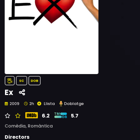
SC
DOB
Ex
Llista
Doblatge
2009
2h
6.2
5.7
Comèdia,
Romàntica
Directors