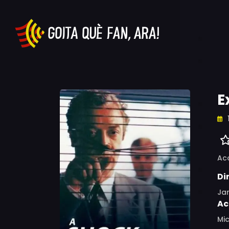
E
Ac
Di
Ja
Ac
Mic