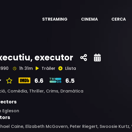
STREAMING
CINEMA
CERCA
xecutiu, executor
1990
1h 31m
Tràiler
Llista
6.6
6.5
ció,
Comèdia,
Thriller,
Crims,
Dramàtica
rectors
n Egleson
tors
hael Caine, Elizabeth McGovern, Peter Riegert, Swoosie Kurtz, 