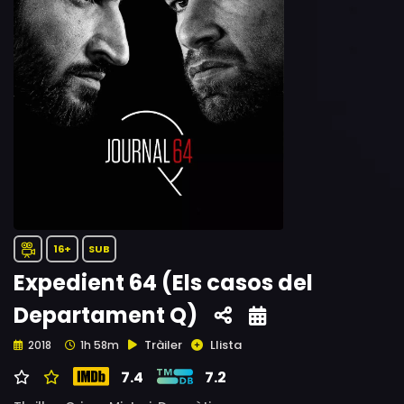
16+
SUB
Expedient 64 (Els casos del
Departament Q)
Tràiler
Llista
2018
1h 58m
7.4
7.2