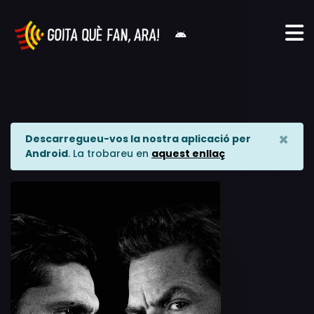
×
Descarregueu-vos la nostra aplicació per
Android
. La trobareu en
aquest enllaç