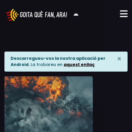
×
Descarregueu-vos la nostra aplicació per
Android
. La trobareu en
aquest enllaç