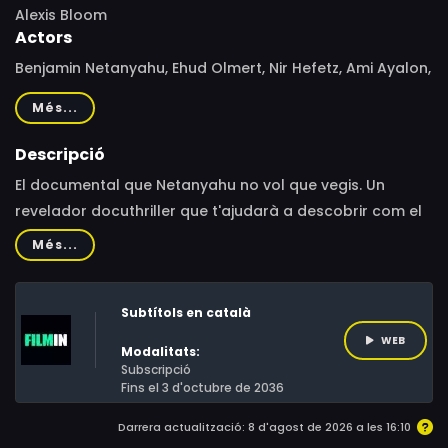
Alexis Bloom
Actors
Benjamin Netanyahu, Ehud Olmert, Nir Hefetz, Ami Ayalon,
Raviv Drucker, Arnon Milchan
Més...
Descripció
El documental que Netanyahu no vol que vegis. Un
revelador docuthriller que t'ajudarà a descobrir com el
primer ministre d'Israel s'ha convertit en una de les
Més...
figures més controvertides i assenyalades de
l'actualitat.Amb imatges filtrades de vídeos
Subtítols en català
d'interrogatoris policials, una visió sense precedents de
la història darrere dels judicis per corrupció en curs de
WEB
Modalitats:
Netanyahu i com està informant les seves accions
Subscripció
Fins el 3 d'octubre de 2036
actuals després de l'atemptat contra Hamàs del 7
d'octubre.
Darrera actualització: 8 d'agost de 2026 a les 16:10