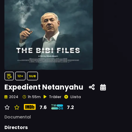
12+
SUB
Expedient Netanyahu
Tràiler
Llista
2024
1h 55m
7.6
7.2
Documental
Directors