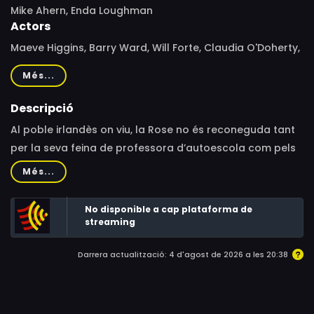
Mike Ahern, Enda Loughman
Actors
Maeve Higgins, Barry Ward, Will Forte, Claudia O'Doherty,
Jamie Beamish, Terri Chandler, Risteard Cooper, Emma
Més...
Coleman, Carrie Crowley, Mary McEvoy, Siobhán
McSweeney, Alison Spittle, Jed Murray
Descripció
Al poble irlandès on viu, la Rose no és reconeguda tant
per la seva feina de professora d’autoescola com pels
seus poders sobrenaturals. Quan Christian Winter, un
Més...
cantant en declivi, faci un pacte amb el diable que ha
deixat una adolescent levitant, la Rose es veurà
No disponible a cap plataforma de
interpel·lada per intervenir.
streaming
Darrera actualització: 4 d'agost de 2026 a les 20:38