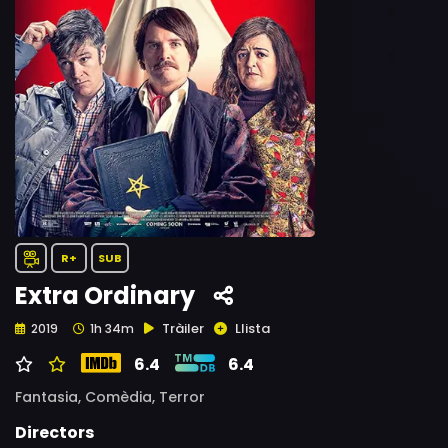
R+
SUB
Extra Ordinary
Tràiler
Llista
2019
1h 34m
6.4
6.4
Fantasia,
Comèdia,
Terror
Directors