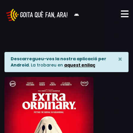
×
Descarregueu-vos la nostra aplicació per
Android
. La trobareu en
aquest enllaç