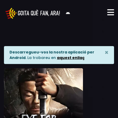
×
Descarregueu-vos la nostra aplicació per
Android
. La trobareu en
aquest enllaç