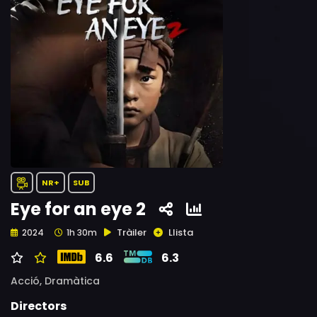
NR+
SUB
Eye for an eye 2
Tràiler
Llista
2024
1h 30m
6.6
6.3
Acció,
Dramàtica
Directors