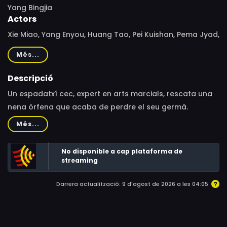
Yang Bingjia
Actors
Xie Miao, Yang Enyou, Huang Tao, Pei Kuishan, Pema Jyad,
Liu Fengchao, Jampa Tseten, Xiao Songyuan, Jiang
Més...
Yixuan, Zhang Haosen, Tu Ling, Wang Yitong, Liu Haoning,
Liu Hanning, Dong Bo
Descripció
Un espadatxí cec, expert en arts marcials, rescata una
nena òrfena que acaba de perdre el seu germà.
L'espadatxí acaba adoptant la nena i es converteix en el
Més...
seu mestre, ensenyant-li les tècniques més letals
mentre esperen el dia de la venjança.
No disponible a cap plataforma de
streaming
Darrera actualització: 9 d'agost de 2026 a les 04:05