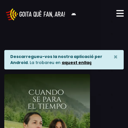
×
Descarregueu-vos la nostra aplicació per
Android
. La trobareu en
aquest enllaç