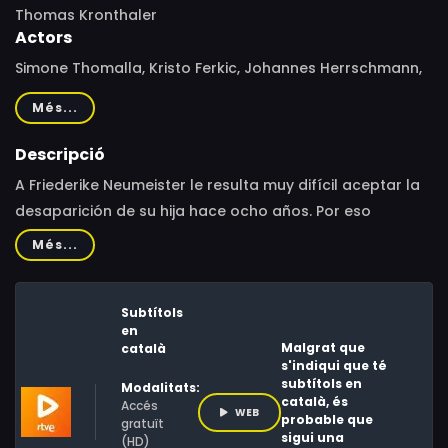
Thomas Kronthaler
Actors
Simone Thomalla, Kristo Ferkic, Johannes Herrschmann,
Julia Willecke, Jan Sosniok, Barbara Romaner, Valentin
Més...
Just, Gerd Anthoff, Hanna Binke, Levin Henning
Descripció
A Friederike Neumeister le resulta muy difícil aceptar la
desaparición de su hija hace ocho años. Por eso
todavía celebra cada año el cumpleaños de la
Més...
desaparecida Marie con su hijo Theo. Pero ese mismo
día, Theo sufre un accidente de bicicleta frente a la
Subtítols
escuela y su madre se asusta aún más. Gracias a los
en
intrépidos esfuerzos de Katja, la familia Neumeister
Malgrat que
català
s'indiqui que té
descubre finalmente la verdad sobre la desaparición de
subtítols en
Modalitats:
Marie.
català, és
Accés
WEB
probable que
gratuït
sigui una
(HD)