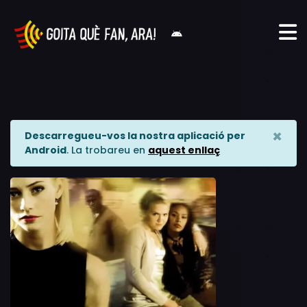
×
Descarregueu-vos la nostra aplicació per
Android
. La trobareu en
aquest enllaç