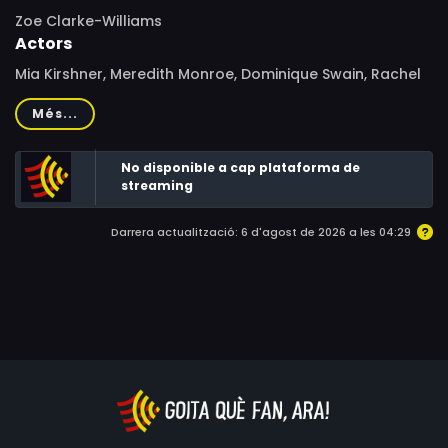
Zoe Clarke-Williams
Actors
Mia Kirshner, Meredith Monroe, Dominique Swain, Rachel
True, Scott Bairstow, Taye Diggs, Oliver Hudson, Glynnis
Més...
O'Connor, Joanna Canton, Eric Michael Cole, Dean
James, J. Michael Hunter, Edmund Kearney, Don
No disponible a cap plataforma de
Henderson Baker, Shawn Michelle Cosby, Lynda Clark,
streaming
Ben Epps, Dale Frye, Sandi Shackelford, Rhoda Griffis,
Mark Jeffrey Miller, Ed Grady, Michael Mattison
Darrera actualització: 6 d'agost de 2026 a les 04:29