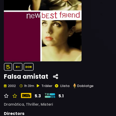
R+
DOB
Falsa amistat
Tràiler
Llista
Doblatge
2002
1h 31m
5.3
5.1
Dramàtica,
Thriller,
Misteri
Directors