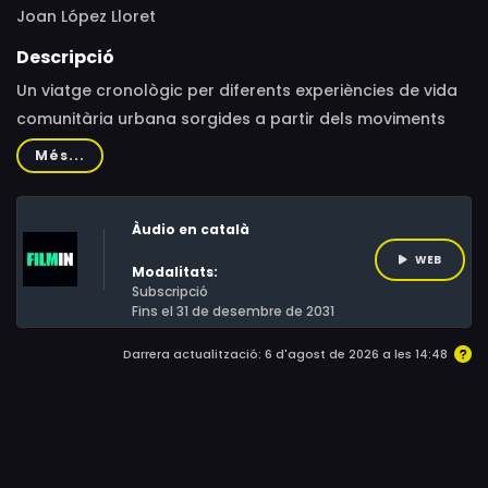
Joan López Lloret
Descripció
Un viatge cronològic per diferents experiències de vida
comunitària urbana sorgides a partir dels moviments
dels anys 60 i 70 que qüestionen la família nuclear. A
Més...
través d'un relat coral coneixem de prop l'evolució i
transformació d'aquests assajos d'alternatives familiars
Àudio en català
a Barcelona, des de la comuna Ítaca (1976) fins a
l'actualitat.
WEB
Modalitats:
Subscripció
Fins el 31 de desembre de 2031
Darrera actualització: 6 d'agost de 2026 a les 14:48