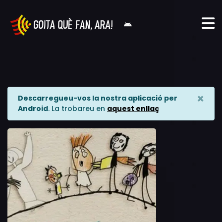
×
Descarregueu-vos la nostra aplicació per
Android
. La trobareu en
aquest enllaç