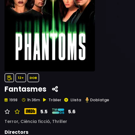
12+
DOB
Fantasmes
Tràiler
Llista
Doblatge
1998
1h 36m
5.5
5.6
Terror,
Ciència ficció,
Thriller
Directors