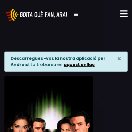
×
Descarregueu-vos la nostra aplicació per
Android
. La trobareu en
aquest enllaç