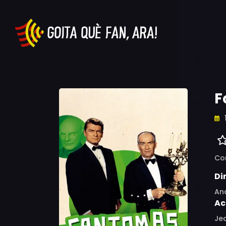
F
Co
Di
An
Ac
Je