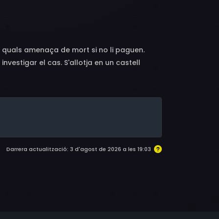
enri Serre, Jacques Dynam, Henri Attal, Guy
l, Michel Thomass, Roger Trapp, Dominique
ervien
 quals amenaça de mort si no li paguen.
nvestigar el cas. S'allotja en un castell
r Fantomas. Tanmateix, els problemes i la
Darrera actualització: 3 d'agost de 2026 a les 19:03