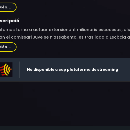
ban, André Dumas, Max Montavon, Rita Renoir, Jean Ozenne, H
Més...
orme, Hubert de Lapparent, Bob Lerick, Rico López, Paul Pave
di, Antoine Baud, Roland Giraud, Raymond Pellegrin, Gilbert S
scripció
tomas torna a actuar extorsionant milionaris escocesos, als
n el comissari Juve se n'assabenta, es trasllada a Escòcia a i
ieval per protegir el seu ric propietari i tractar de captura
Més...
fusió que regna al castell no faciliten la feina del comissari.
No disponible a cap plataforma de streaming