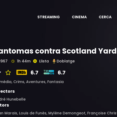
STREAMING
CINEMA
CERCA
antomas contra Scotland Yard
1967
1h 44m
Llista
Doblatge
6.7
6.7
mèdia,
Crims,
Aventures,
Fantasia
rectors
dré Hunebelle
tors
an Marais, Louis de Funès, Mylène Demongeot, Françoise Chr