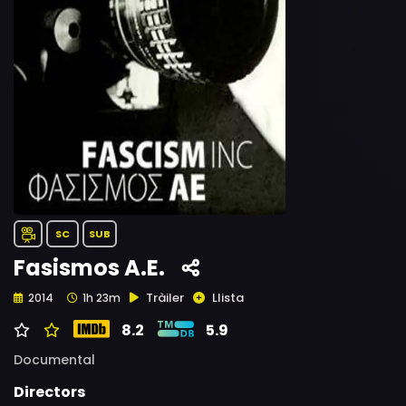
SC
SUB
Fasismos A.E.
Tràiler
Llista
2014
1h 23m
8.2
5.9
Documental
Directors