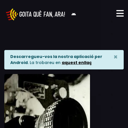
×
Descarregueu-vos la nostra aplicació per
Android
. La trobareu en
aquest enllaç