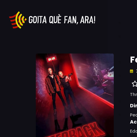
F
Thr
Di
Pe
Ac
Edd