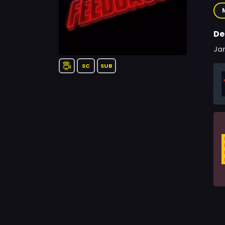
Al
De
Jar
SC
SUB