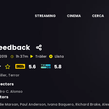
STREAMING
CINEMA
CERCA
eedback
2019
1h 37m
Tràiler
Llista
5.6
5.8
iller,
Terror
rectors
dro C. Alonso
tors
ie Marsan, Paul Anderson, Ivana Baquero, Richard Brake, Ale