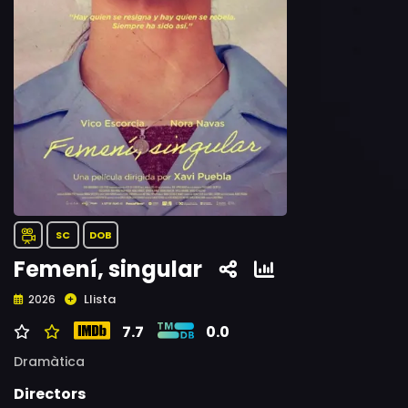
SC
DOB
Femení, singular
Llista
2026
7.7
0.0
Dramàtica
Directors