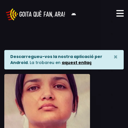
×
Descarregueu-vos la nostra aplicació per
Android
. La trobareu en
aquest enllaç