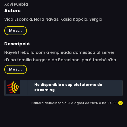
Xavi Puebla
Actors
Vico Escorcia, Nora Navas, Kasia Kapcia, Sergio
Caballero, Miquel Robusté, Mònica Almirall, Carles
Més...
Sanjaime
Descripció
Nayeli treballa com a empleada domèstica al servei
d'una família burgesa de Barcelona, ​​però també s'ha
d'enfrontar a una elecció personal difícil…
Més...
No disponible a cap plataforma de
streaming
Darrera actualització: 3 d'agost de 2026 a les 04:56