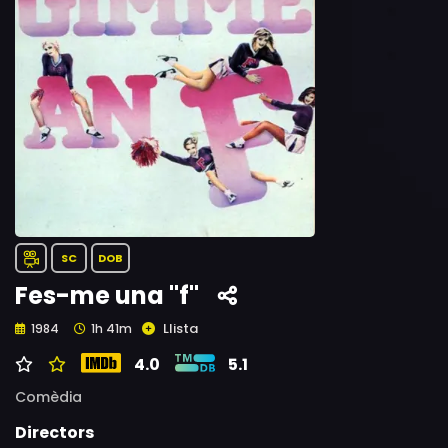
SC
DOB
Fes-me una "f"
Llista
1984
1h 41m
4.0
5.1
Comèdia
Directors