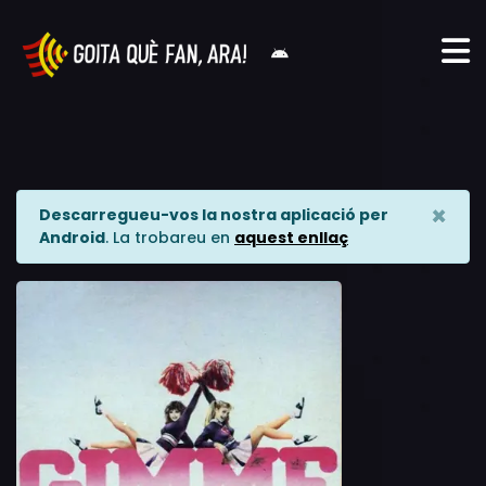
×
Descarregueu-vos la nostra aplicació per
Android
. La trobareu en
aquest enllaç