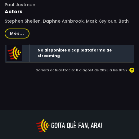
Paul Justman
Actors
Stephen Shellen, Daphne Ashbrook, Mark Keyloun, Beth
Miller, Jennifer Cooke, Sarah M. Miles, Emily Longstreth,
Més...
Darcy DeMoss
No disponible a cap plataforma de
streaming
Darrera actualització: 8 d'agost de 2026 a les 01:52