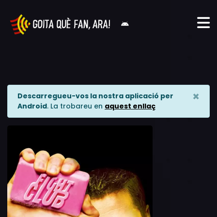
×
Descarregueu-vos la nostra aplicació per
Android
. La trobareu en
aquest enllaç