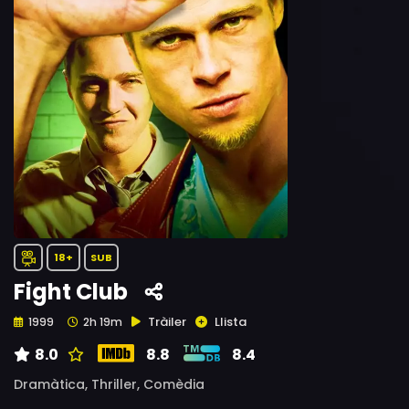
18+
SUB
Fight Club
Tràiler
Llista
1999
2h 19m
8.0
8.8
8.4
Dramàtica,
Thriller,
Comèdia