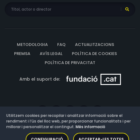
METODOLOGIA
FAQ
ACTUALITZACIONS
PREMSA
AVÍS LEGAL
POLÍTICA DE COOKIES
POLÍTICA DE PRIVACITAT
Amb el suport de:
Utilitzem cookies per recopilar i analitzar informació sobre el
rendiment i l’ús del lloc web, per proporcionar funcionalitats i per
millorar i personalitzar el contingut.
Més informació
Versió: 3.13.0.202607011342
CONFIGURACIÓ
ACCEPTAR-LES TOTES