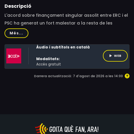
Descripció
L'acord sobre finançament singular assolit entre ERC i el
PSC ha generat un fort malestar a la resta de les
autonomies, que hi veuen un risc per a les seves
Més...
finances. Els defensors de la proposta asseguren que la
solidaritat no perilla.
Àudio i subtítols en català
WEB
Modalitats:
Accés gratuït
Darrera actualització: 7 d'agost de 2026 a les 14:00