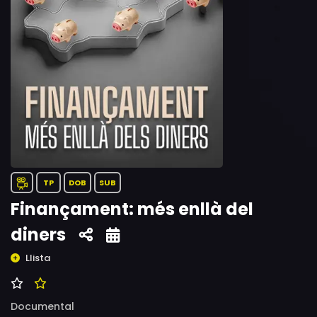
TP
DOB
SUB
Finançament: més enllà del
diners
Llista
Documental