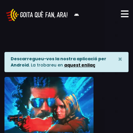
×
Descarregueu-vos la nostra aplicació per
Android
. La trobareu en
aquest enllaç