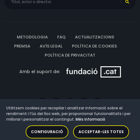
METODOLOGIA
FAQ
ACTUALITZACIONS
PREMSA
AVÍS LEGAL
POLÍTICA DE COOKIES
POLÍTICA DE PRIVACITAT
Amb el suport de:
Utilitzem cookies per recopilar i analitzar informació sobre el
rendiment i l’ús del lloc web, per proporcionar funcionalitats i per
millorar i personalitzar el contingut.
Més informació
Versió: 3.13.0.202607011342
CONFIGURACIÓ
ACCEPTAR-LES TOTES