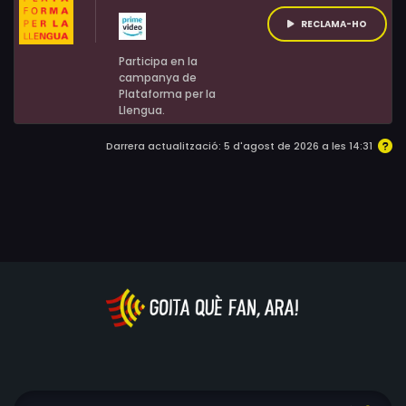
progressos a més, les coses es complicaran quan són
RECLAMA-HO
pressionats per altes esferes per crear falses proves
Participa en la
sobre la seva investigació.
campanya de
Plataforma per la
Llengua.
Darrera actualització: 5 d'agost de 2026 a les 14:31