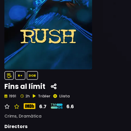
R+
DOB
Fins al límit
Tràiler
Llista
1991
2h
6.7
6.6
Crims,
Dramàtica
Directors