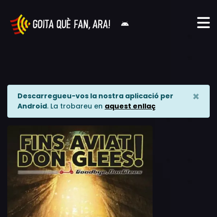
×
Descarregueu-vos la nostra aplicació per
Android
. La trobareu en
aquest enllaç