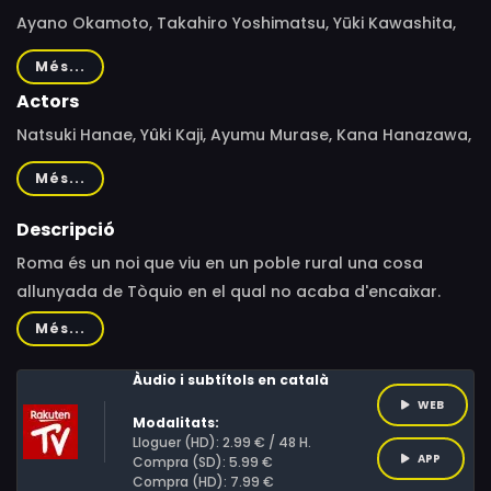
Ayano Okamoto, Takahiro Yoshimatsu, Yūki Kawashita,
Atsuko Ishizuka
Més...
Actors
Natsuki Hanae, Yûki Kaji, Ayumu Murase, Kana Hanazawa,
Rino Sashihara, Atsushi Tamura, Yuki Kaji
Més...
Descripció
Roma és un noi que viu en un poble rural una cosa
allunyada de Tòquio en el qual no acaba d'encaixar.
Juntament amb Toto, un altre marginat, forma el grup
Més...
“Don Glees”. Tots dos esperen que la seva relació
continuï sent la mateixa encara que se separin quan
Àudio i subtítols en català
Toto marxi a estudiar el batxillerat a Tòquio.
WEB
Modalitats:
Lloguer (HD): 2.99 € / 48 H.
APP
Compra (SD): 5.99 €
Compra (HD): 7.99 €