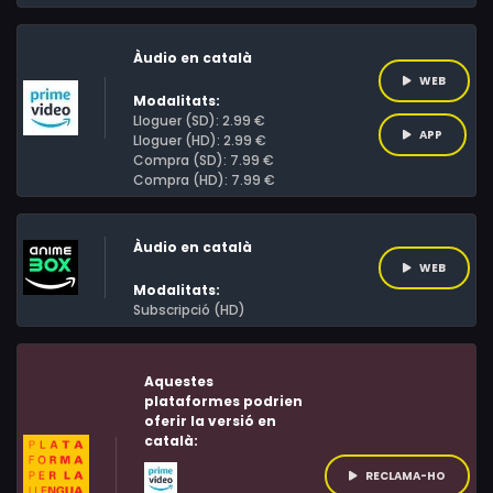
Àudio en català
WEB
Modalitats:
Lloguer (SD): 2.99 €
APP
Lloguer (HD): 2.99 €
Compra (SD): 7.99 €
Compra (HD): 7.99 €
Àudio en català
WEB
Modalitats:
Subscripció (HD)
Aquestes
plataformes podrien
oferir la versió en
català:
RECLAMA-HO