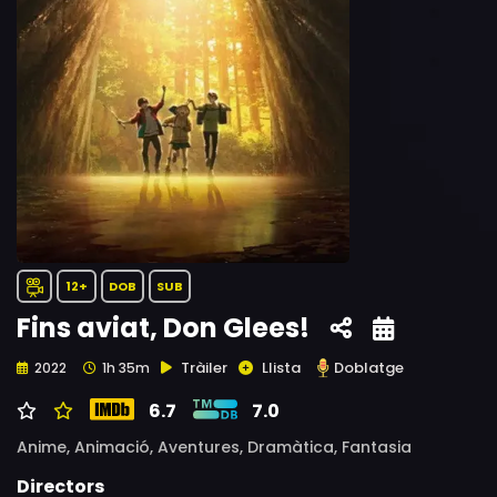
12+
DOB
SUB
Fins aviat, Don Glees!
Tràiler
Llista
Doblatge
2022
1h 35m
6.7
7.0
Anime,
Animació,
Aventures,
Dramàtica,
Fantasia
Directors