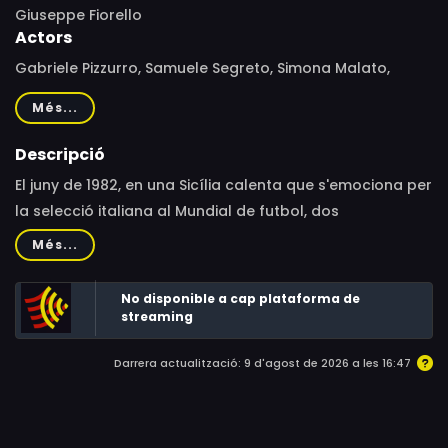
Giuseppe Fiorello
Actors
Gabriele Pizzurro, Samuele Segreto, Simona Malato,
Fabrizia Sacchi, Antonio de Matteo, Enrico Roccaforte,
Més...
Giuseppe Spata, Antonio De Matteo, Roberto Salemi,
Anita Pomario, Alessio Simonetti, Raffaele Cordiano,
Descripció
Giuditta Vasile, Barbara Giummarra
El juny de 1982, en una Sicília calenta que s'emociona per
la selecció italiana al Mundial de futbol, ​​dos
adolescents, Gianni i Nino, xoquen amb els seus
Més...
respectius patinets al llarg d'una carretera rural. De
l'enfrontament neix una profunda amistat, però també
No disponible a cap plataforma de
quelcom més, quelcom que no és vist favorablement
streaming
per les famílies i els nens del poble. En Gianni i en Nino,
Darrera actualització: 9 d'agost de 2026 a les 16:47
valents i amb fam de vida, no els importen els prejudicis
ni els rumors i viuen lliures. Una llibertat que els altres no
entenen i no estan disposats a acceptar...