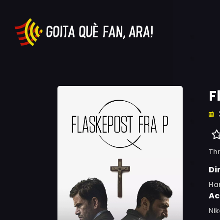
F
Thr
Di
Ha
Ac
Nik