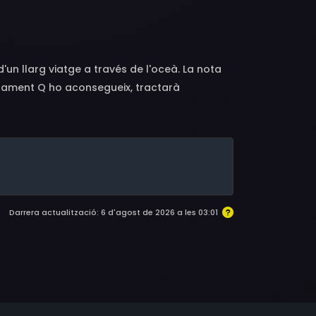
Terpet Gammelgaard, Jasper Møller Friis,
Andersen, Benjamin Kitter, Maria Rossing,
 Claro Schelin, Armin Rohde, Peter Nejsum,
ino Macauley, Daniel Paw Lorenzen, Jakob
un llarg viatge a través de l'oceà. La nota
ichhardt, Frederik Lykkegaard, Viola
artament Q ho aconsegueix, tractarà
 Gråe, Arnfinn Skadsem, Charlotte Beder,
òlic cas abandonat tot i que les petjades
Darrera actualització: 6 d'agost de 2026 a les 03:01