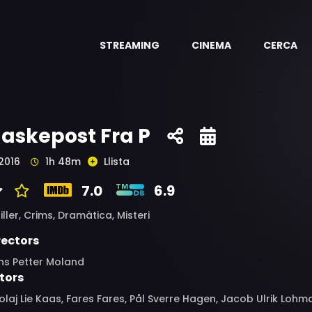
STREAMING
CINEMA
CERCA
laskepost Fra P
2016
1h 48m
Llista
7.0
6.9
iller,
Crims,
Dramàtica,
Misteri
rectors
ns Petter Moland
tors
olaj Lie Kaas, Fares Fares, Pål Sverre Hagen, Jacob Ulrik Loh