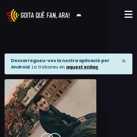
×
Descarregueu-vos la nostra aplicació per
Android
. La trobareu en
aquest enllaç