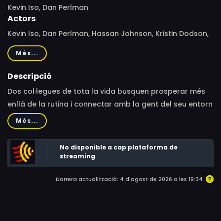
Kevin Iso, Dan Perlman
Actors
Kevin Iso, Dan Perlman, Hassan Johnson, Kristin Dodson,
Kareem Green
Més...
Descripció
Dos col·legues de tota la vida busquen prosperar més
enllà de la rutina i connectar amb la gent del seu entorn
al barri de Flatbush, a Brooklyn. El dia a dia permet tota
Més...
mena de gags, reflexions i crítica social, com els
relacionats amb els hipsters, els problemes de salut
No disponible a cap plataforma de
mental i la gentrificació.
streaming
Darrera actualització: 4 d'agost de 2026 a les 19:34