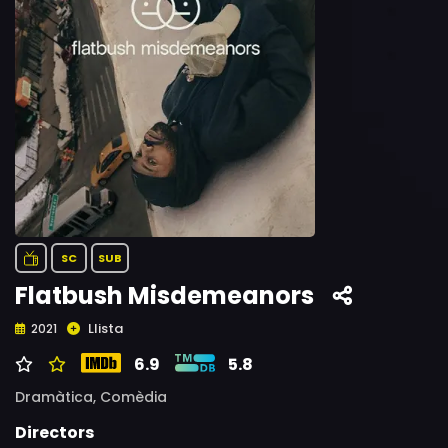
SC
SUB
Flatbush Misdemeanors
Llista
2021
6.9
5.8
Dramàtica,
Comèdia
Directors