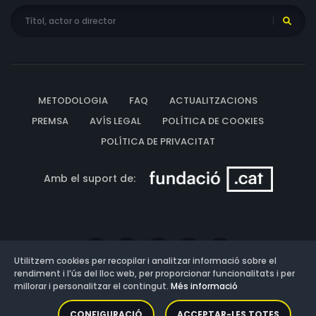
METODOLOGIA
FAQ
ACTUALITZACIONS
PREMSA
AVÍS LEGAL
POLÍTICA DE COOKIES
POLÍTICA DE PRIVACITAT
Amb el suport de:
Utilitzem cookies per recopilar i analitzar informació sobre el
rendiment i l’ús del lloc web, per proporcionar funcionalitats i per
millorar i personalitzar el contingut.
Més informació
Versió: 3.13.0.202607011342
CONFIGURACIÓ
ACCEPTAR-LES TOTES