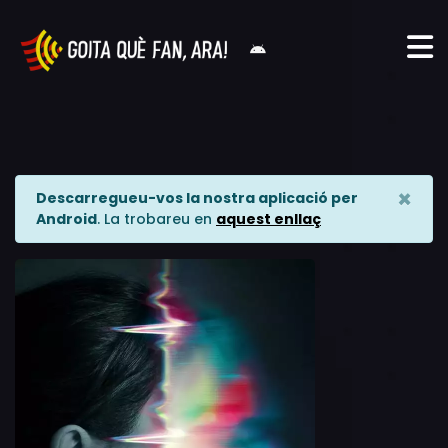
×
Descarregueu-vos la nostra aplicació per
Android
. La trobareu en
aquest enllaç