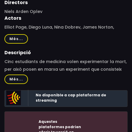
Directors
Niels Arden Oplev
Actors
Elliot Page, Diego Luna, Nina Dobrev, James Norton,
Kiersey Clemons, Beau Mirchoff, Wendy Raquel Robinson,
Més...
Kiefer Sutherland, Madison Brydges, Jacob Soley, Anna
Arden, Miguel Anthony, Jenny Raven, Charlotte McKinney,
Descripció
Steve Byers, Lisa Codrington, Emily Piggford, Martha
Cinc estudiants de medicina volen experimentar la mort,
Girvin, Taylor Trowbridge, Nadine Whiteman, Richard
per això posen en marxa un experiment que consisteix
Young, Mary Grant, Stefano DiMatteo, Jimi Shlag,
en provocar una parada cardíaca fins al límit.
Més...
Natasha Bromfield, Daniela Barbosa, Jelena Savić, Brian
Cadascun d'ells tindrà una experiència diferent.
King, Ali Schwartz, Dallas Poynter, Avery Bederman,
No disponible a cap plataforma de
Danny Gallagher, Jessica Rose, Corey Chainey, Janet
streaming
Porter
Aquestes
plataformes podrien