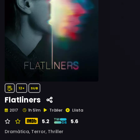
12+
SUB
Flatliners
Tràiler
Llista
2017
1h 51m
5.2
5.6
Dramàtica,
Terror,
Thriller